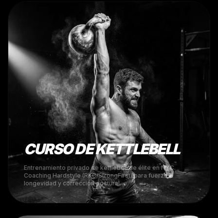
CURSO DE KETTLEBELL
Entrenamiento privado de kettlebell de élite en NYC.
Coaching Hardstyle (RKC/StrongFirst) para fuerza,
longevidad y corrección postural.